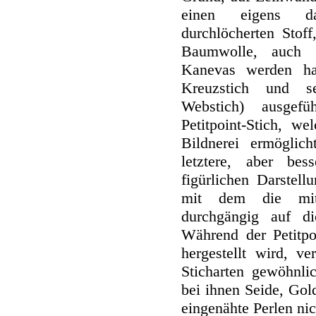
einen eigens daz
durchlöcherten Stof
Baumwolle, auch S
Kanevas werden hau
Kreuzstich und se
Webstich) ausgef
Petitpoint-Stich, we
Bildnerei ermöglic
letztere, aber bes
figürlichen Darstellu
mit dem die mitte
durchgängig auf di
Während der Petitpo
hergestellt wird, v
Sticharten gewöhnli
bei ihnen Seide, Gol
eingenähte Perlen nic