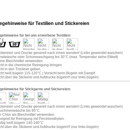
legehinweise für Textilien und Stickereien
egehinweise für bei uns erworbene Textilien:
tickereien und Drucke generell nach innen wenden! (Links gewendet waschen)
andwäsche oder Schonwaschgang bis 30°C (max. Temperatur siehe Etikett)
eine Bleichmittel verwenden.
icht in die chemische Reinigung bringen.
cht in den Trockner geben.
icht heiß bügeln 115-120°C | Vorsicht beim Bügeln mit Dampf!
cht über die Stickerei und Aufdrucke bügeln!!! (nur links bügeln)
egehinweise für Stickgarne und Stickereien:
tickereien und Drucke generell nach innen wenden! (Links gewendet waschen)
aschinenwäsche bis 95°C.
r Chlor als Bleichmittel verwenden.
eignet für Reinigung mit Perchlorethylen.
äßig heiß bügeln 140-160°C
cht über die Stickerei und Aufdrucke bügeln!!! (nur links bügeln)