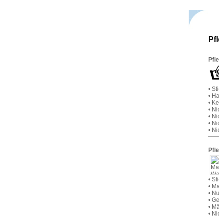
Pf
Pfl
• S
• H
• K
• N
• Ni
• N
• Ni
Pfl
• S
• M
• Nu
• Ge
• M
• Ni